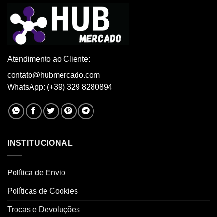
be
be
chosen
chosen
on
on
the
the
product
product
page
page
Atendimento ao Cliente:
contato@hubmercado.com
WhatsApp: (+39) 329 8280894
INSTITUCIONAL
Política de Envio
Políticas de Cookies
Trocas e Devoluções