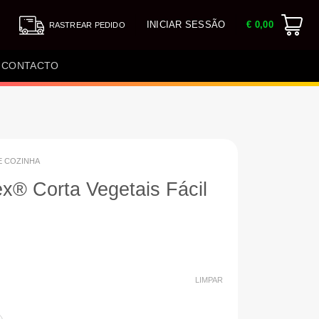
INICIAR SESSÃO
€
0,00
RASTREAR PEDIDO
CONTACTO
E COZINHA
lex® Corta Vegetais Fácil
LIMPAR