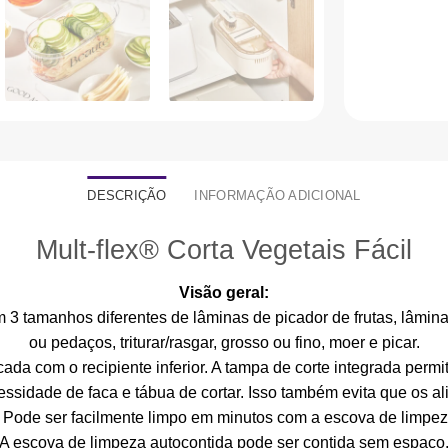
DESCRIÇÃO
INFORMAÇÃO ADICIONAL
Mult-flex® Corta Vegetais Fácil
Visão geral:
m 3 tamanhos diferentes de lâminas de picador de frutas, lâminas
ou pedaços, triturar/rasgar, grosso ou fino, moer e picar.
da com o recipiente inferior. A tampa de corte integrada permi
essidade de faca e tábua de cortar. Isso também evita que os a
r: Pode ser facilmente limpo em minutos com a escova de limpe
A escova de limpeza autocontida pode ser contida sem espaço