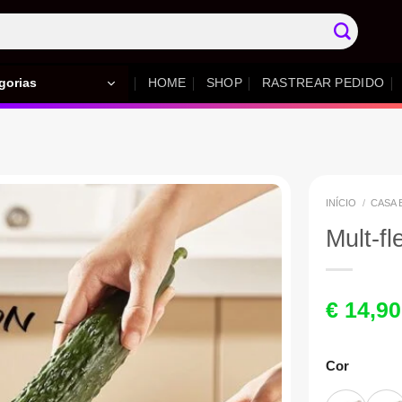
gorias
HOME
SHOP
RASTREAR PEDIDO
INÍCIO
/
CASA 
Mult-f
€
14,90
Cor