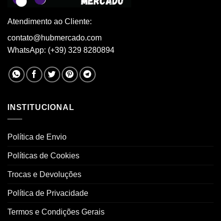
chosen
on
Atendimento ao Cliente:
the
product
contato@hubmercado.com
page
WhatsApp: (+39) 329 8280894
INSTITUCIONAL
Política de Envio
Políticas de Cookies
Trocas e Devoluções
Política de Privacidade
Termos e Condições Gerais