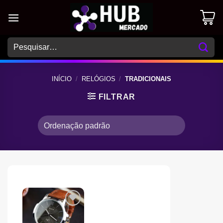
Skip
to
content
Pesquisar
por:
INÍCIO
/
RELÓGIOS
/
TRADICIONAIS
FILTRAR