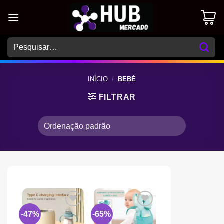
Skip
to
content
Pesquisar
por:
INÍCIO
/
BEBÉ
FILTRAR
-47%
-65%