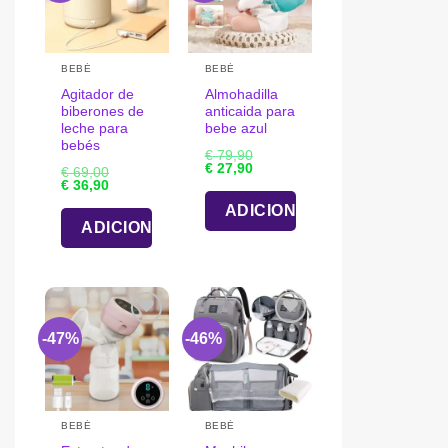
BEBÉ
BEBÉ
Agitador de
Almohadilla
biberones de
anticaida para
leche para
bebe azul
bebés
€
79,90
O
O
€
27,90
€
69,00
preço
preço
O
O
€
36,90
original
atual
preço
preço
era:
é:
ADICIONAR
original
atual
€ 79,90.
€ 27,90.
era:
é:
ADICIONAR
€ 69,00.
€ 36,90.
-47%
-46%
BEBÉ
BEBÉ