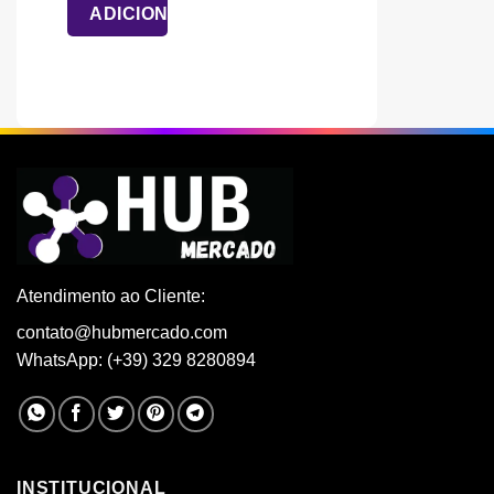
era:
é:
ADICIONAR
€ 79,90.
€ 27,90.
Atendimento ao Cliente:
contato@hubmercado.com
WhatsApp: (+39) 329 8280894
INSTITUCIONAL