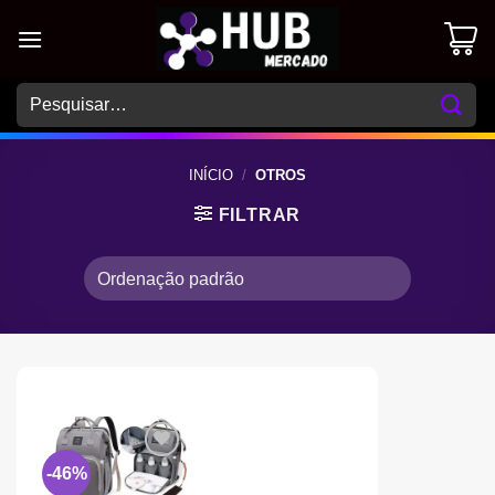
Skip
to
content
Pesquisar
por:
INÍCIO
/
OTROS
FILTRAR
-46%