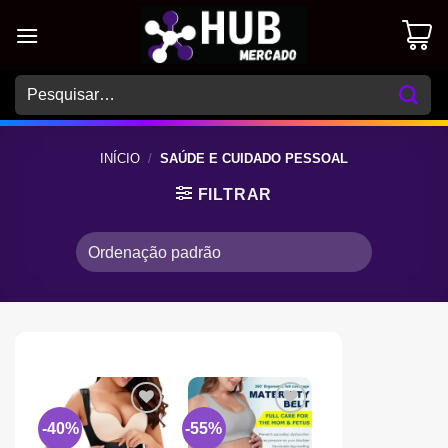
Skip
to
content
Pesquisar
por:
INÍCIO
/
SAÚDE E CUIDADO PESSOAL
FILTRAR
-40%
-55%