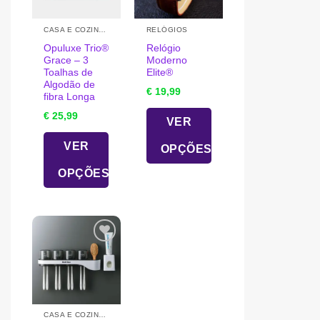
may
may
be
be
CASA E COZINHA
RELÓGIOS
chosen
chosen
Opuluxe Trio®
Relógio
on
on
Grace – 3
Moderno
Toalhas de
Elite®️
the
the
Algodão de
product
product
€
19,99
fibra Longa
page
page
€
25,99
VER
VER
OPÇÕES
This
OPÇÕES
product
This
has
product
multiple
has
variants.
multiple
The
variants.
options
The
may
options
be
may
chosen
be
CASA E COZINHA