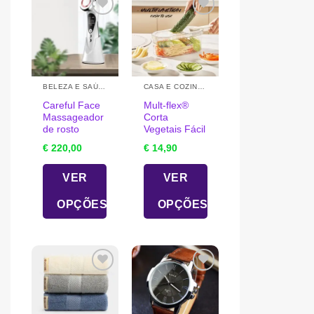
BELEZA E SAÚDE
CASA E COZINHA
Careful Face
Mult-flex®
Massageador
Corta
de rosto
Vegetais Fácil
€
220,00
€
14,90
VER
VER
OPÇÕES
OPÇÕES
This
This
product
product
has
has
multiple
multiple
variants.
variants.
The
The
options
options