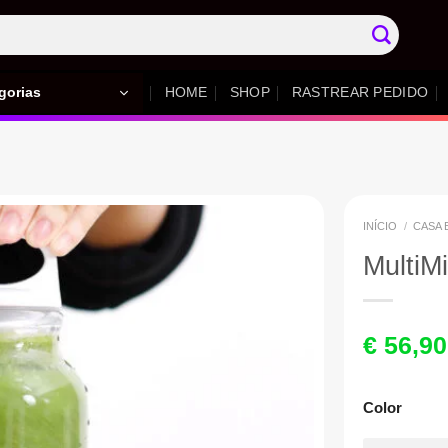
gorias
HOME
SHOP
RASTREAR PEDIDO
INÍCIO
/
CASA 
MultiMi
€
56,90
Color