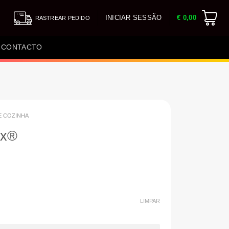
INICIAR SESSÃO
€
0,00
RASTREAR PEDIDO
CONTACTO
E COZINHA
x®️
LIMPAR