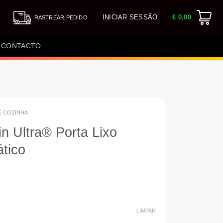
INICIAR SESSÃO
€
0,00
RASTREAR PEDIDO
CONTACTO
E COZINHA
Bin Ultra® Porta Lixo
tico
LIMPAR