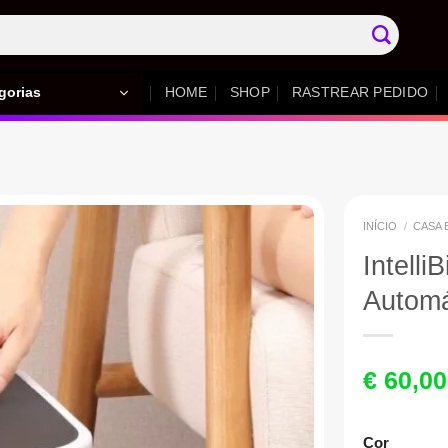
gorias
HOME
SHOP
RASTREAR PEDIDO
INÍCIO
/
CASA 
Intelli
Automá
€
60,00
Cor