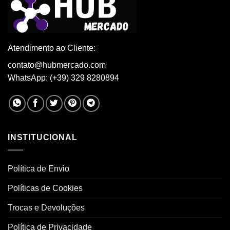
cho
on
on
the
the
product
pro
page
Atendimento ao Cliente:
pag
contato@hubmercado.com
WhatsApp: (+39) 329 8280894
INSTITUCIONAL
Política de Envio
Políticas de Cookies
Trocas e Devoluções
Política de Privacidade