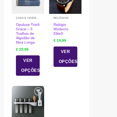
CASA E COZINHA
RELÓGIOS
Opuluxe Trio®
Relógio
Grace – 3
Moderno
Toalhas de
Elite®️
Algodão de
€
19,99
fibra Longa
€
25,99
VER
VER
OPÇÕES
This
OPÇÕES
product
This
has
product
multiple
has
variants.
multiple
The
variants.
options
The
may
options
be
may