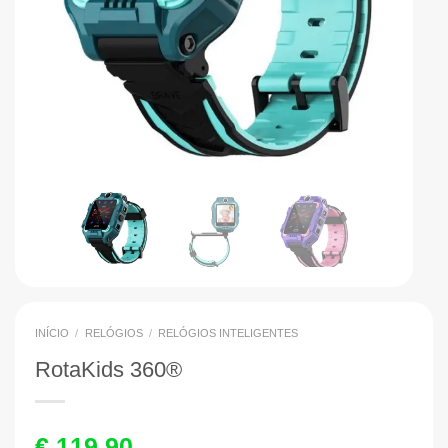
INÍCIO
/
RELÓGIOS
/
RELÓGIOS INTELIGENTES
RotaKids 360®️
€
119,90