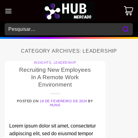
Skip
to
content
Pesquisar
por:
CATEGORY ARCHIVES:
LEADERSHIP
INSIGHTS
,
LEADERSHIP
Recruiting New Employees
In A Remote Work
Environment
POSTED ON
18 DE FEVEREIRO DE 2024
BY
HUNS
Lorem ipsum dolor sit amet, consectetur
adipiscing elit, sed do eiusmod tempor